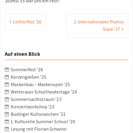
JuleKu. Es war uns ein Fest!
Beitrags-
Lichterfest ’16
1. Internationaler Poetry
Navigation
Slam ’17
Auf einen Blick
Sommerfest ’26
Kerzengießen ’25
Maskenbau – Maskenspiel ’25
Wetterauer Schultheatertage ’24
Sommernachtstraum ’23
Konzertworkshop ’23
Büdinger Kulturwochen ’21
1. Kulturelle Summer School ’20
Lesung mit Florian Schwinn