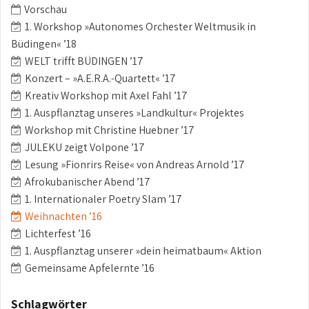
Vorschau
1. Workshop »Autonomes Orchester Weltmusik in
Büdingen« ’18
WELT trifft BÜDINGEN ’17
Konzert – »A.E.R.A.-Quartett« ’17
Kreativ Workshop mit Axel Fahl ’17
1. Auspflanztag unseres »Landkultur« Projektes
Workshop mit Christine Huebner ’17
JULEKU zeigt Volpone ’17
Lesung »Fionrirs Reise« von Andreas Arnold ’17
Afrokubanischer Abend ’17
1. Internationaler Poetry Slam ’17
Weihnachten ’16
Lichterfest ’16
1. Auspflanztag unserer »dein heimatbaum« Aktion
Gemeinsame Apfelernte ’16
Schlagwörter