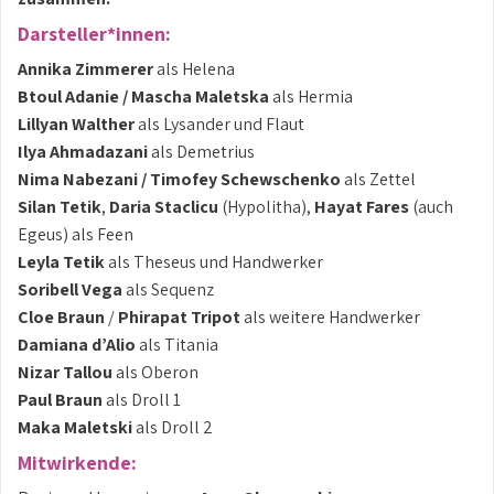
Darsteller*innen:
Annika Zimmerer
als Helena
Btoul Adanie / Mascha Maletska
als Hermia
Lillyan Walther
als Lysander und Flaut
Ilya Ahmadazani
als Demetrius
Nima Nabezani / Timofey Schewschenko
als Zettel
Silan Tetik
,
Daria Staclicu
(Hypolitha),
Hayat Fares
(auch
Egeus) als Feen
Leyla Tetik
als Theseus und Handwerker
Soribell Vega
als Sequenz
Cloe Braun
/
Phirapat Tripot
als weitere Handwerker
Damiana d’Alio
als Titania
Nizar Tallou
als Oberon
Paul Braun
als Droll 1
Maka Maletski
als Droll 2
Mitwirkende: