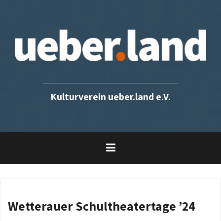
Skip
to
content
Kulturverein ueber.land e.V.
Wetterauer Schultheatertage ’24