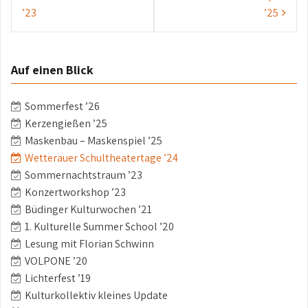
Navigation
’23
’25
Auf einen Blick
Sommerfest ’26
Kerzengießen ’25
Maskenbau – Maskenspiel ’25
Wetterauer Schultheatertage ’24
Sommernachtstraum ’23
Konzertworkshop ’23
Büdinger Kulturwochen ’21
1. Kulturelle Summer School ’20
Lesung mit Florian Schwinn
VOLPONE ’20
Lichterfest ’19
Kulturkollektiv kleines Update