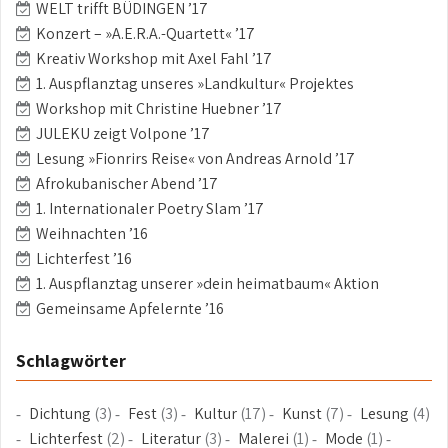
WELT trifft BÜDINGEN ’17
Konzert – »A.E.R.A.-Quartett« ’17
Kreativ Workshop mit Axel Fahl ’17
1. Auspflanztag unseres »Landkultur« Projektes
Workshop mit Christine Huebner ’17
JULEKU zeigt Volpone ’17
Lesung »Fionrirs Reise« von Andreas Arnold ’17
Afrokubanischer Abend ’17
1. Internationaler Poetry Slam ’17
Weihnachten ’16
Lichterfest ’16
1. Auspflanztag unserer »dein heimatbaum« Aktion
Gemeinsame Apfelernte ’16
Schlagwörter
Dichtung
(3)
Fest
(3)
Kultur
(17)
Kunst
(7)
Lesung
(4)
Lichterfest
(2)
Literatur
(3)
Malerei
(1)
Mode
(1)