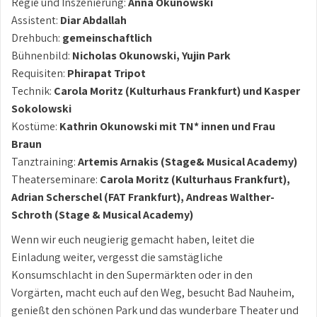
Regie und Inszenierung:
Anna Okunowski
Assistent:
Diar Abdallah
Drehbuch:
gemeinschaftlich
Bühnenbild:
Nicholas Okunowski, Yujin Park
Requisiten:
Phirapat Tripot
Technik:
Carola Moritz (Kulturhaus Frankfurt) und Kasper
Sokolowski
Kostüme:
Kathrin Okunowski mit TN* innen und Frau
Braun
Tanztraining:
Artemis Arnakis (Stage& Musical Academy)
Theaterseminare:
Carola Moritz (Kulturhaus Frankfurt),
Adrian Scherschel (FAT Frankfurt), Andreas Walther-
Schroth (Stage & Musical Academy)
Wenn wir euch neugierig gemacht haben, leitet die
Einladung weiter, vergesst die samstägliche
Konsumschlacht in den Supermärkten oder in den
Vorgärten, macht euch auf den Weg, besucht Bad Nauheim,
genießt den schönen Park und das wunderbare Theater und