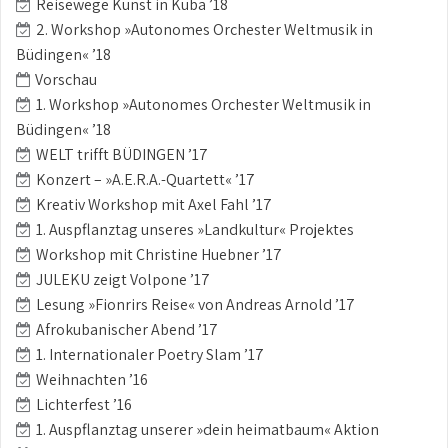
Reisewege Kunst in Kuba ’18
2. Workshop »Autonomes Orchester Weltmusik in
Büdingen« ’18
Vorschau
1. Workshop »Autonomes Orchester Weltmusik in
Büdingen« ’18
WELT trifft BÜDINGEN ’17
Konzert – »A.E.R.A.-Quartett« ’17
Kreativ Workshop mit Axel Fahl ’17
1. Auspflanztag unseres »Landkultur« Projektes
Workshop mit Christine Huebner ’17
JULEKU zeigt Volpone ’17
Lesung »Fionrirs Reise« von Andreas Arnold ’17
Afrokubanischer Abend ’17
1. Internationaler Poetry Slam ’17
Weihnachten ’16
Lichterfest ’16
1. Auspflanztag unserer »dein heimatbaum« Aktion