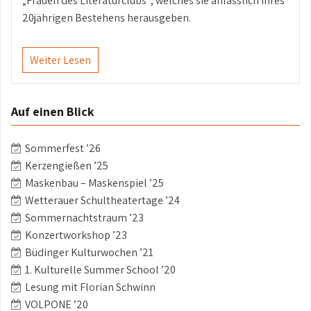
„Frauen des Literaturclubs“, welches sie anlässlich ihres
20jährigen Bestehens herausgeben.
Weiter Lesen
Auf einen Blick
Sommerfest ’26
Kerzengießen ’25
Maskenbau – Maskenspiel ’25
Wetterauer Schultheatertage ’24
Sommernachtstraum ’23
Konzertworkshop ’23
Büdinger Kulturwochen ’21
1. Kulturelle Summer School ’20
Lesung mit Florian Schwinn
VOLPONE ’20