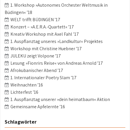
1. Workshop »Autonomes Orchester Weltmusik in
Büdingen« ’18
WELT trifft BÜDINGEN ’17
Konzert – »A.E.R.A.-Quartett« ’17
Kreativ Workshop mit Axel Fahl ’17
1. Auspflanztag unseres »Landkultur« Projektes
Workshop mit Christine Huebner ’17
JULEKU zeigt Volpone ’17
Lesung »Fionrirs Reise« von Andreas Arnold ’17
Afrokubanischer Abend ’17
1. Internationaler Poetry Slam ’17
Weihnachten ’16
Lichterfest ’16
1. Auspflanztag unserer »dein heimatbaum« Aktion
Gemeinsame Apfelernte ’16
Schlagwörter