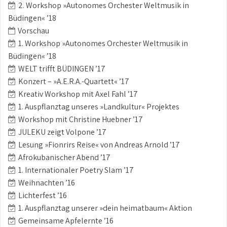
2. Workshop »Autonomes Orchester Weltmusik in
Büdingen« ’18
Vorschau
1. Workshop »Autonomes Orchester Weltmusik in
Büdingen« ’18
WELT trifft BÜDINGEN ’17
Konzert – »A.E.R.A.-Quartett« ’17
Kreativ Workshop mit Axel Fahl ’17
1. Auspflanztag unseres »Landkultur« Projektes
Workshop mit Christine Huebner ’17
JULEKU zeigt Volpone ’17
Lesung »Fionrirs Reise« von Andreas Arnold ’17
Afrokubanischer Abend ’17
1. Internationaler Poetry Slam ’17
Weihnachten ’16
Lichterfest ’16
1. Auspflanztag unserer »dein heimatbaum« Aktion
Gemeinsame Apfelernte ’16