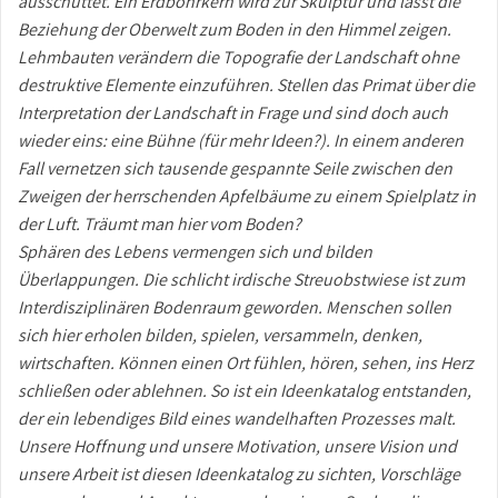
ausschüttet. Ein Erdbohrkern wird zur Skulptur und lässt die
Beziehung der Oberwelt zum Boden in den Himmel zeigen.
Lehmbauten verändern die Topografie der Landschaft ohne
destruktive Elemente einzuführen. Stellen das Primat über die
Interpretation der Landschaft in Frage und sind doch auch
wieder eins: eine Bühne (für mehr Ideen?). In einem anderen
Fall vernetzen sich tausende gespannte Seile zwischen den
Zweigen der herrschenden Apfelbäume zu einem Spielplatz in
der Luft. Träumt man hier vom Boden?
Sphären des Lebens vermengen sich und bilden
Überlappungen. Die schlicht irdische Streuobstwiese ist zum
Interdisziplinären Bodenraum geworden. Menschen sollen
sich hier erholen bilden, spielen, versammeln, denken,
wirtschaften. Können einen Ort fühlen, hören, sehen, ins Herz
schließen oder ablehnen. So ist ein Ideenkatalog entstanden,
der ein lebendiges Bild eines wandelhaften Prozesses malt.
Unsere Hoffnung und unsere Motivation, unsere Vision und
unsere Arbeit ist diesen Ideenkatalog zu sichten, Vorschläge