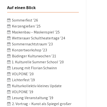
Auf einen Blick
Sommerfest ’26
Kerzengießen ’25
Maskenbau – Maskenspiel ’25
Wetterauer Schultheatertage ’24
Sommernachtstraum ’23
Konzertworkshop ’23
Büdinger Kulturwochen ’21
1. Kulturelle Summer School ’20
Lesung mit Florian Schwinn
VOLPONE ’20
Lichterfest ’19
Kulturkollektiv kleines Update
VOLPONE ’19
Lesung-Veranstaltung ’19
2. Vortrag – Kunst als Spiegel großer