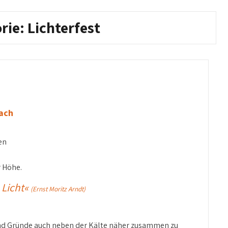
rie:
Lichterfest
bach
en
r Höhe.
 Licht«
(Ernst Moritz Arndt)
end Gründe auch neben der Kälte näher zusammen zu