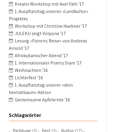
Kreativ Workshop mit Axel Fahl ’17
1. Auspflanztag unseres »Landkultur«
Projektes
Workshop mit Christine Huebner ’17
JULEKU zeigt Volpone ’17
Lesung »Fionrirs Reise« von Andreas
Arnold ’17
Afrokubanischer Abend ’17
1. Internationaler Poetry Slam ’17
Weihnachten ’16
Lichterfest ’16
1. Auspflanztag unserer »dein
heimatbaum« Aktion
Gemeinsame Apfelernte ’16
Schlagwörter
Dichtung
(3)
Fest
(3)
Kultur
(17)