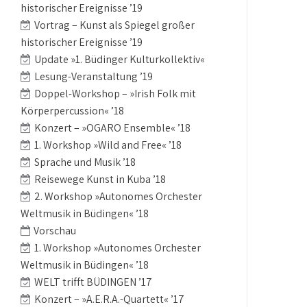
historischer Ereignisse ’19
Vortrag – Kunst als Spiegel großer
historischer Ereignisse ’19
Update »1. Büdinger Kulturkollektiv«
Lesung-Veranstaltung ’19
Doppel-Workshop – »Irish Folk mit
Körperpercussion« ’18
Konzert – »OGARO Ensemble« ’18
1. Workshop »Wild and Free« ’18
Sprache und Musik ’18
Reisewege Kunst in Kuba ’18
2. Workshop »Autonomes Orchester
Weltmusik in Büdingen« ’18
Vorschau
1. Workshop »Autonomes Orchester
Weltmusik in Büdingen« ’18
WELT trifft BÜDINGEN ’17
Konzert – »A.E.R.A.-Quartett« ’17