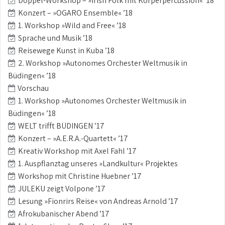
Doppel-Workshop – »Irish Folk mit Körperpercussion« ’18
Konzert – »OGARO Ensemble« ’18
1. Workshop »Wild and Free« ’18
Sprache und Musik ’18
Reisewege Kunst in Kuba ’18
2. Workshop »Autonomes Orchester Weltmusik in
Büdingen« ’18
Vorschau
1. Workshop »Autonomes Orchester Weltmusik in
Büdingen« ’18
WELT trifft BÜDINGEN ’17
Konzert – »A.E.R.A.-Quartett« ’17
Kreativ Workshop mit Axel Fahl ’17
1. Auspflanztag unseres »Landkultur« Projektes
Workshop mit Christine Huebner ’17
JULEKU zeigt Volpone ’17
Lesung »Fionrirs Reise« von Andreas Arnold ’17
Afrokubanischer Abend ’17